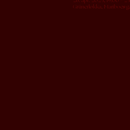
26. apr. 2025, 19:00 – 2
Grünerløkka, Mariboes g