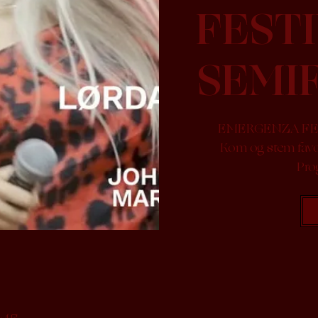
FEST
SEMI
EMERGENZA FES
Kom og stem favorit
Pro