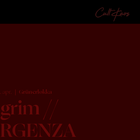
. apr.
  |  
Grünerløkka
lgrim //
RGENZA