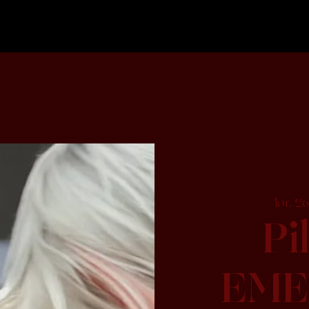
lør. 26
Pi
EME