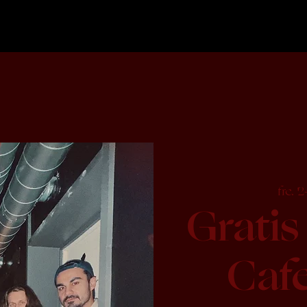
fre. 2
Gratis
Caf