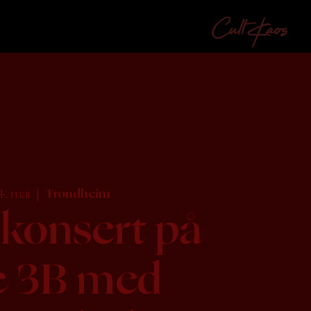
4. mai
  |  
Trondheim
 konsert på
e 3B med