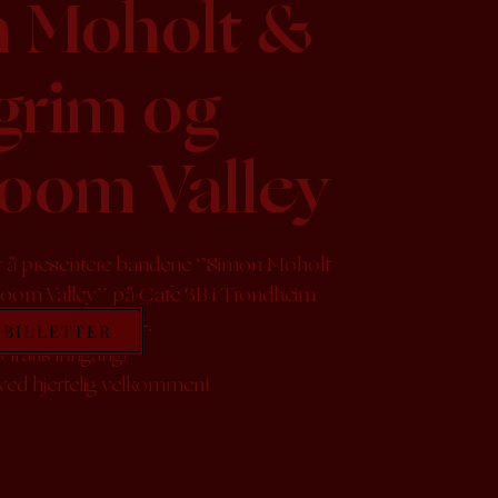
 Moholt &
lgrim og
oom Valley
v å presentere bandene ‘’Simon Moholt
bloom Valley’’ på Cafe 3B i Trondheim
edag 24.06.2024.
BILLETTER
Gratis inngang!
ved hjertelig velkommen!